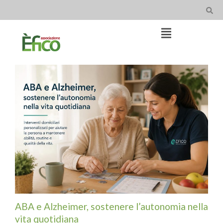
Skip
Alzheimer
to
e
content
Open
demenze
Main
Menu
Main
Navigation
ABA e Alzheimer, sostenere l’autonomia nella
vita quotidiana