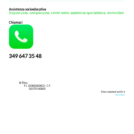
Assistenza socioeducativa
Doposcuola, campiscuola, centri estivi, assistenza specialistica, domiciliari
Chiamaci
349 647 35 48
© Èfico
P.I. 02968560603 - C.F.
92070140600
Site created with love by
Ars Scribendi