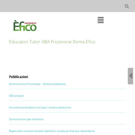
Skip
to
content
Open
Main
Menu
Main
Educatori Tutor ABA Frosinone Roma Efico
Navigation
Pubblicazioni
Centro estivo Frosinone – fattoria didattica
SOS compiti
Assistenza disabili e anziani. Aiuto a domicilio
Centro estivo per bambini
Ripetizioni e aiuto compiti bambini scuola primaria e secondaria