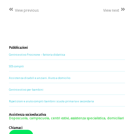
Post
View previous
View next
navigation
Pubblicazioni
Centro estivo Frosinone – fattoria didattica
SOS compiti
Assistenza disabili e anziani. Aiuto a domicilio
Centro estivo per bambini
Ripetizioni e aiuto compiti bambini scuola primaria e secondaria
Assistenza socioeducativa
Doposcuola, campiscuola, centri estivi, assistenza specialistica, domiciliari
Chiamaci