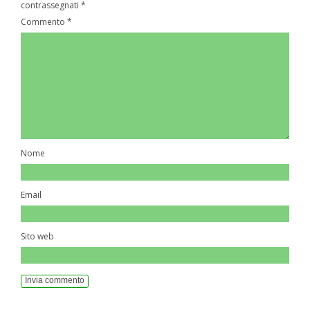
contrassegnati
*
o
e
n
o
t
Commento
*
o
r
g
t
k
e
e
r
Nome
Email
Sito web