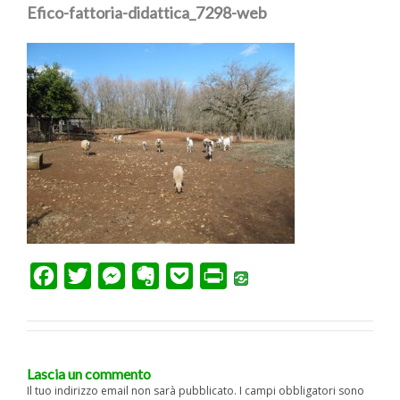
Efico-fattoria-didattica_7298-web
F
T
M
E
P
P
a
w
e
v
o
r
c
i
s
e
c
i
e
t
s
r
k
n
Lascia un commento
b
t
e
n
e
t
Il tuo indirizzo email non sarà pubblicato.
I campi obbligatori sono