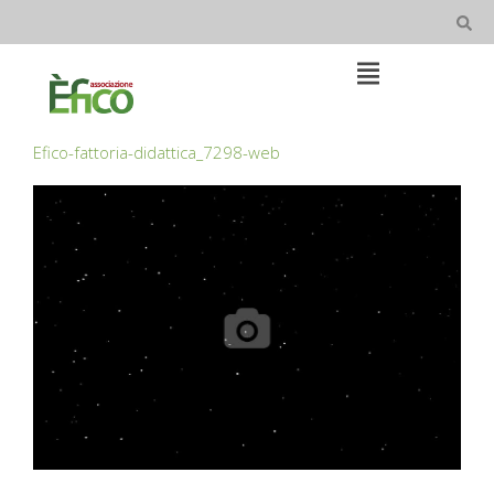
Skip
to
content
Open
Main
Menu
Main
Efico-fattoria-didattica_7298-web
Navigation